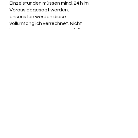
Einzelstunden müssen mind. 24 h im
Voraus abgesagt werden,
ansonsten werden diese
vollumfänglich verrechnet. Nicht
besuchte Gruppenkurse verfallen
ersatzlos. Versicherung ist Sache
des Teilnehmers.
Leitung