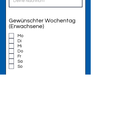
Gewünschter Wochentag
(Erwachsene)
Mo
Di
Mi
Do
Fr
Sa
So
Bevorzugte Zeiten
(Erwachsene)
vormittags
nachmittags
abends
Ich habe die
Datenschutzerklärung zur