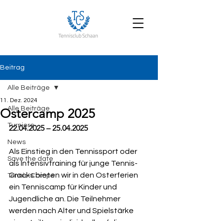
Beitrag
Alle Beiträge
11. Dez. 2024
Alle Beiträge
Ostercamp 2025
Turniere
22.04.2025 – 25.04.2025
News
Als Einstieg in den Tennissport oder 
Save the date
als Intensivtraining für junge Tennis-
Cracks bieten wir in den Osterferien 
Tennis-Camps
ein Tenniscamp für Kinder und 
Jugendliche an. Die Teilnehmer 
werden nach Alter und Spielstärke 