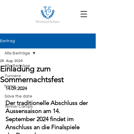
Beitrag
Alle Beiträge
26. Aug. 2024
Alle Beiträge
Einladung zum
Turniere
Sommernachtsfest
News
14.09.2024
Save the date
Der traditionelle Abschluss der 
Tennis-Camps
Aussensaison am 14. 
September 2024 findet im 
Anschluss an die Finalspiele 