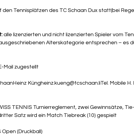
f den Tennisplätzen des TC Schaan Dux statt(bei Regen
: 
alle lizenzierten und nicht lizenzierten Spieler vom Ten
ausgeschriebenen Alterskategorie entsprechen – es d
E-Mail zugestellt
haanHeinz Küngheinz.kueng@tcschaan.liTel. Mobile H. K
ISS TENNIS Turnierreglement, zwei Gewinnsätze, Tie-B
itter Satz wird ein Match Tiebreak (10) gespielt
 Open (Druckball)