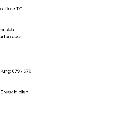
: Halle TC 
nisclub 
ürfen auch 
üng: 079 / 676 
reak in allen 