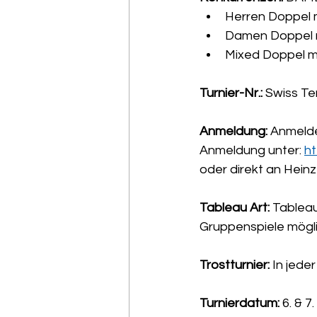
Herren Doppel m
Damen Doppel m
Mixed Doppel mi
Turnier-Nr.:
 Swiss T
Anmeldung: 
Anmelde
Anmeldung unter: 
ht
oder direkt an Heinz
Tableau Art: 
Tableau
Gruppenspiele mögli
Trostturnier: 
In jede
Turnierdatum: 
6. & 