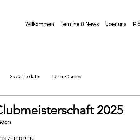
Willkommen
Termine & News
Über uns
Pl
Save the date
Tennis-Camps
lubmeisterschaft 2025
haan
EN / HERREN