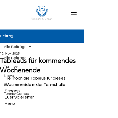
Beitrag
Alle Beiträge
12. Nov. 2025
Alle Beiträge
Tableaus für kommendes
Turniere
Wochenende
News
Hier noch die Tableus für dieses 
Wochenende in der Tennishalle 
Save the date
Schaan.
Tennis-Camps
Euer Spielleiter 
Heinz